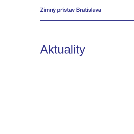
Aktuality
Ako vidia budúcnosť prístavu Bratislavča