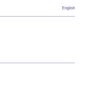
English
ci participácie.