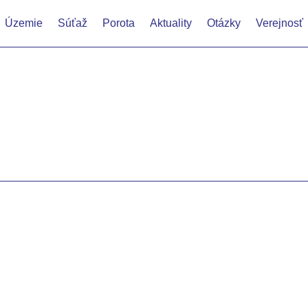
Územie
Súťaž
Porota
Aktuality
Otázky
Verejnosť
nia? Na túto otázku odpovedalo takmer 800 Bratislavčanov v rám